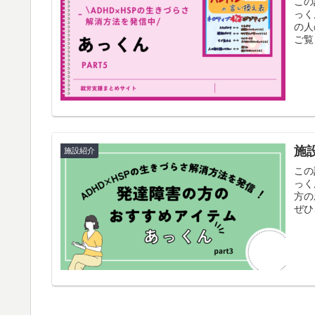
この
っく
の人
ご覧
施
施設紹介
この
っく
方の
ぜひ