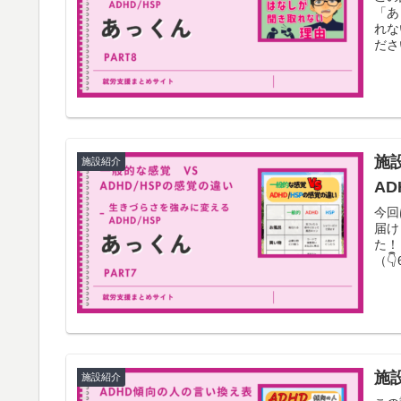
「あ
れな
ださ
施
施設紹介
AD
今回
届け
た！
（
施
施設紹介