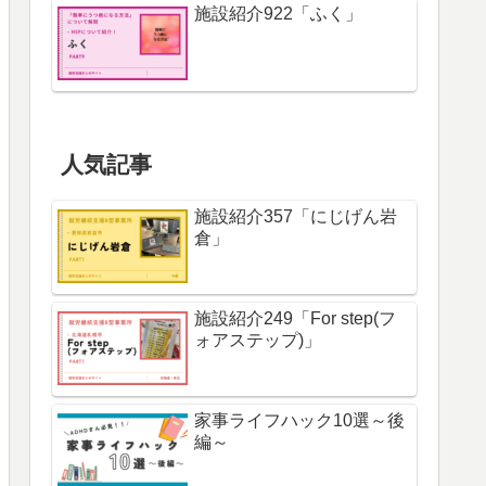
施設紹介922「ふく」
人気記事
施設紹介357「にじげん岩
倉」
施設紹介249「For step(フ
ォアステップ)」
家事ライフハック10選～後
編～