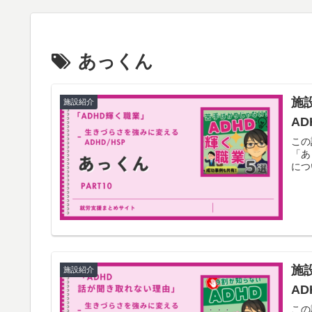
あっくん
施
施設紹介
AD
この
「あ
につ
施
施設紹介
AD
この