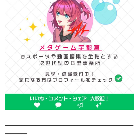
‗‗‗‗‗‗‗‗‗‗‗‗‗‗‗‗‗‗‗‗‗‗‗‗‗‗‗‗‗‗‗‗‗‗‗‗‗‗‗‗‗‗‗‗‗‗
‗‗‗‗‗‗‗‗