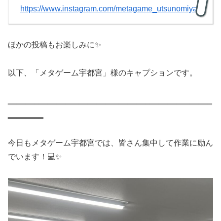
https://www.instagram.com/metagame_utsunomiya
ほかの投稿もお楽しみに✨
以下、「メタゲーム宇都宮」様のキャプションです。
‗‗‗‗‗‗‗‗‗‗‗‗‗‗‗‗‗‗‗‗‗‗‗‗‗‗‗‗‗‗‗‗‗‗‗‗‗‗‗‗‗‗‗‗‗‗
‗‗‗‗‗‗‗‗
今日もメタゲーム宇都宮では、皆さん集中して作業に励ん
でいます！💻✨