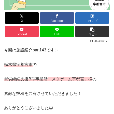
X
Facebook
はてブ
Pocket
LINE
コピー
2024.03.17
今回は施設紹介part143です✨
栃木県宇都宮市
の
就労継続支援B型事業所
「メタゲーム宇都宮」様
の
素敵な投稿を共有させていただきました！
ありがとうございました😊