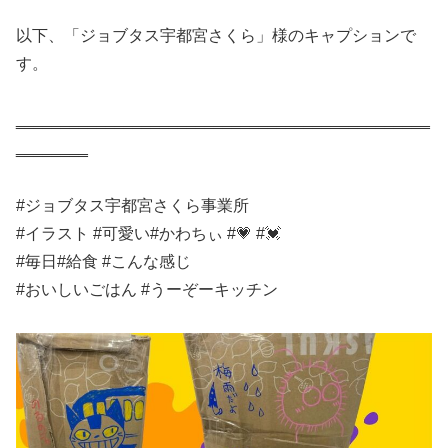
以下、「ジョブタス宇都宮さくら」様のキャプションで
す。
‗‗‗‗‗‗‗‗‗‗‗‗‗‗‗‗‗‗‗‗‗‗‗‗‗‗‗‗‗‗‗‗‗‗‗‗‗‗‗‗‗‗‗‗‗‗
‗‗‗‗‗‗‗‗
#ジョブタス宇都宮さくら事業所
#イラスト #可愛い#かわちぃ #💗 #💓
#毎日#給食 #こんな感じ
#おいしいごはん #うーぞーキッチン