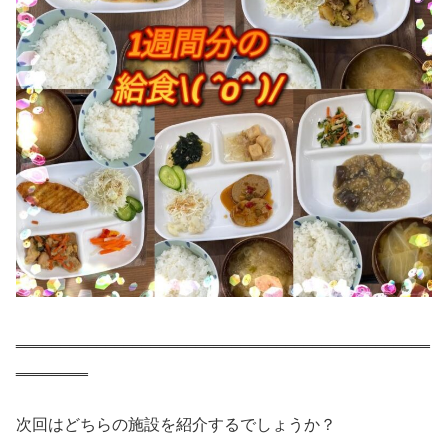
‗‗‗‗‗‗‗‗‗‗‗‗‗‗‗‗‗‗‗‗‗‗‗‗‗‗‗‗‗‗‗‗‗‗‗‗‗‗‗‗‗‗‗‗‗‗
‗‗‗‗‗‗‗‗
次回はどちらの施設を紹介するでしょうか？