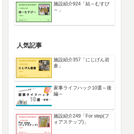
施設紹介924「結～むすび
～」
人気記事
施設紹介357「にじげん岩
倉」
家事ライフハック10選～後
編～
施設紹介249「For step(フ
ォアステップ)」