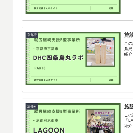
施
京都府
この
条烏
紹介
施設
京都府
この
「L
紹介