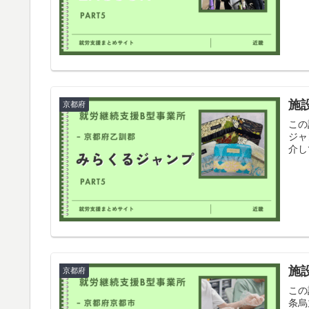
施
京都府
この
ジャ
介し
施
京都府
この
条烏