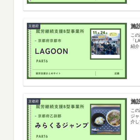
施設
京都府
この
「L
紹介
施
京都府
この
ジャ
介し