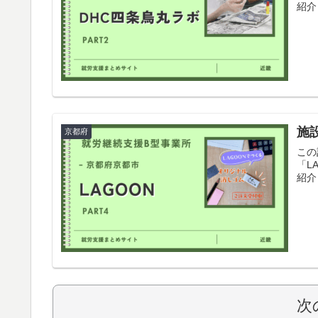
紹介
施設
京都府
この
「L
紹介
次