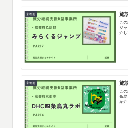
施
京都府
この
ジャ
介し
施
京都府
この
条烏
紹介