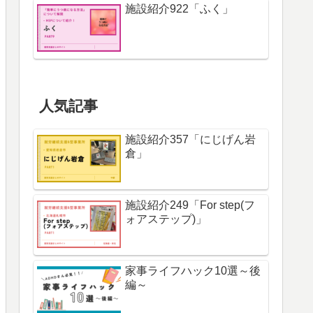
施設紹介922「ふく」
人気記事
施設紹介357「にじげん岩
倉」
施設紹介249「For step(フ
ォアステップ)」
家事ライフハック10選～後
編～