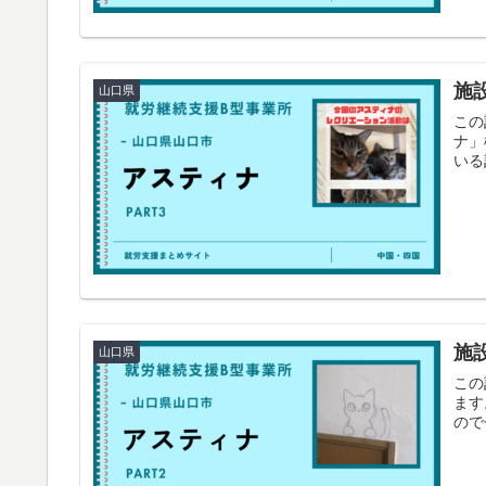
施
山口県
この
ナ」
いる
施
山口県
この
ます
ので