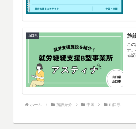
施
山口県
この
ナ」
る記
ホーム
施設紹介
中国
山口県