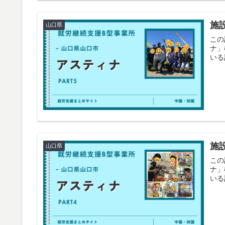
施
山口県
この
ナ」
いる
施
山口県
この
ナ」
いる