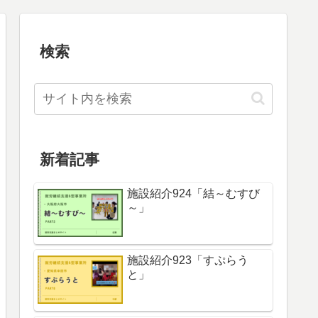
検索
新着記事
施設紹介924「結～むすび
～」
施設紹介923「すぷらう
と」