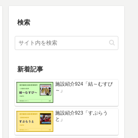
検索
新着記事
施設紹介924「結～むすび
～」
施設紹介923「すぷらう
と」