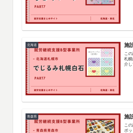
施
北海道
この
札幌
介し
施
青森県
この
ポッ