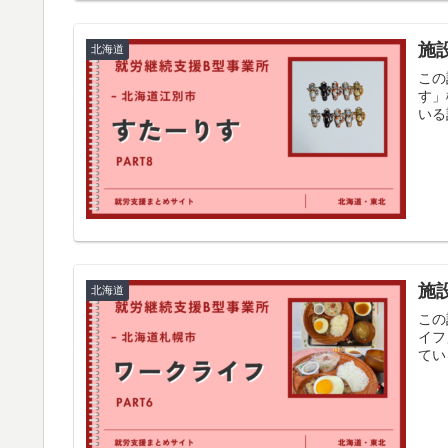
施
北海道
この
す」
いる
施
北海道
この
イフ
てい