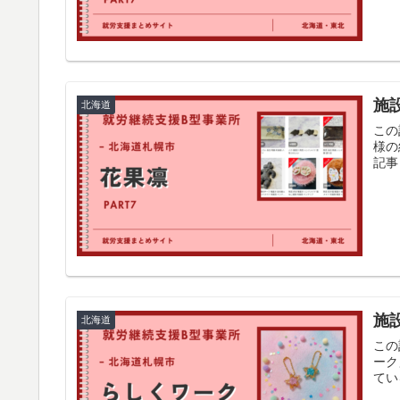
施
北海道
この
様の
記事
施
北海道
この
ーク
てい