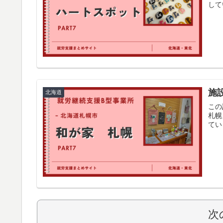
して
施
北海道
この
札幌
てい
次