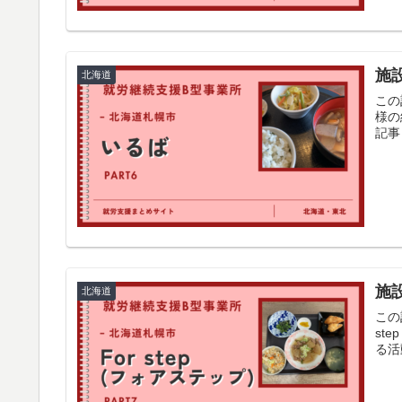
施
北海道
この
様の
記事
施設
北海道
この
st
る活