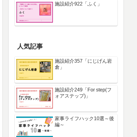
施設紹介922「ふく」
人気記事
施設紹介357「にじげん岩
倉」
施設紹介249「For step(フ
ォアステップ)」
家事ライフハック10選～後
編～