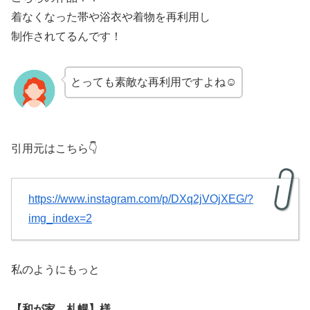
着なくなった帯や浴衣や着物を再利用し
制作されてるんです！
とっても素敵な再利用ですよね☺
引用元はこちら👇
https://www.instagram.com/p/DXq2jVOjXEG/?
img_index=2
私のようにもっと
【和が家 札幌】様