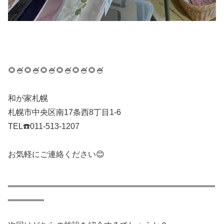
🌻🍧🌻🍧🌻🍧🌻🍧🌻🍧🌻🍧
和が家札幌
札幌市中央区南17条西8丁目1-6
TEL☎️011-513-1207
お気軽にご連絡ください😊
‗‗‗‗‗‗‗‗‗‗‗‗‗‗‗‗‗‗‗‗‗‗‗‗‗‗‗‗‗‗‗‗‗‗‗‗‗‗‗‗‗‗‗‗‗‗
‗‗‗‗‗‗‗‗