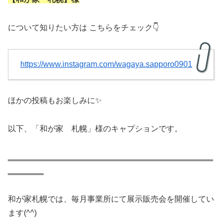
について知りたい方は こちらをチェック👇
https://www.instagram.com/wagaya.sapporo0901
ほかの投稿もお楽しみに✨
以下、「和が家 札幌」様のキャプションです。
‗‗‗‗‗‗‗‗‗‗‗‗‗‗‗‗‗‗‗‗‗‗‗‗‗‗‗‗‗‗‗‗‗‗‗‗‗‗‗‗‗‗‗‗‗‗
‗‗‗‗‗‗‗‗
和が家札幌では、毎月事業所にて展示販売会を開催してい
ます(^^)