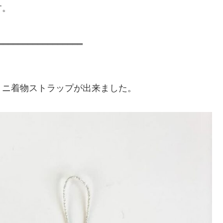
す。
‗‗‗‗‗‗‗‗‗‗‗‗‗‗‗‗‗
ミニ着物ストラップが出来ました。