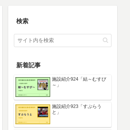
検索
新着記事
施設紹介924「結～むすび
～」
施設紹介923「すぷらう
と」