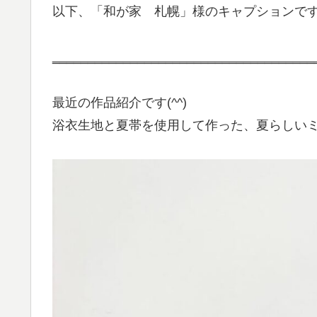
以下、「和が家 札幌」様のキャプションで
‗‗‗‗‗‗‗‗‗‗‗‗‗‗‗‗‗‗‗‗‗‗‗‗‗‗‗‗‗‗‗‗‗‗‗‗‗
最近の作品紹介です(^^)
浴衣生地と夏帯を使用して作った、夏らしい