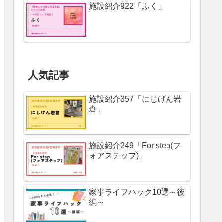
施設紹介922「ふく」
人気記事
施設紹介357「にじげん岩
倉」
施設紹介249「For step(フ
ォアステップ)」
家事ライフハック10選～後
編～