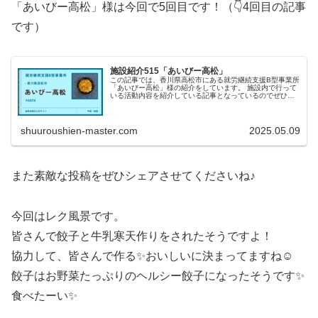
「あいびー高松」様は今回で5回目です！（👇4回目の記事
です）
施設紹介515「あいびー高松」
この記事では、香川県高松市にある就労継続支援B型事業所
「あいびー高松」様の紹介をしています。 施設内で行って
いる活動内容を紹介している記事となっているのでぜひご
覧ください！
shuuroushien-master.com
2025.05.09
また素敵な投稿をぜひシェアさせてくださいね♪
今回はレク風景です。
皆さんで餃子と牛乳寒天作りをされたそうですよ！
協力して、皆さんで作る✨おいしいに決まってますね☺
餃子はお野菜たっぷりのヘルシー餃子になったそうです✨
食べたーい✨