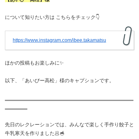
について知りたい方は こちらをチェック👇
https://www.instagram.com/ibee.takamatsu
ほかの投稿もお楽しみに✨
以下、「あいびー高松」様のキャプションです。
‗‗‗‗‗‗‗‗‗‗‗‗‗‗‗‗‗‗‗‗‗‗‗‗‗‗‗‗‗‗‗‗‗‗‗‗‗‗‗‗‗‗‗‗‗‗
‗‗‗‗‗‗‗‗
先日のレクレーションでは、みんなで楽しく手作り餃子と
牛乳寒天を作りました🥟🥣