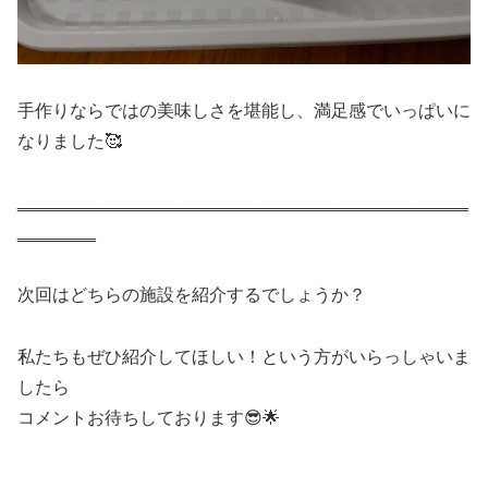
手作りならではの美味しさを堪能し、満足感でいっぱいに
なりました🥰
‗‗‗‗‗‗‗‗‗‗‗‗‗‗‗‗‗‗‗‗‗‗‗‗‗‗‗‗‗‗‗‗‗‗‗‗‗‗‗‗‗‗‗‗‗‗
‗‗‗‗‗‗‗‗
次回はどちらの施設を紹介するでしょうか？
私たちもぜひ紹介してほしい！という方がいらっしゃいま
したら
コメントお待ちしております😎🌟