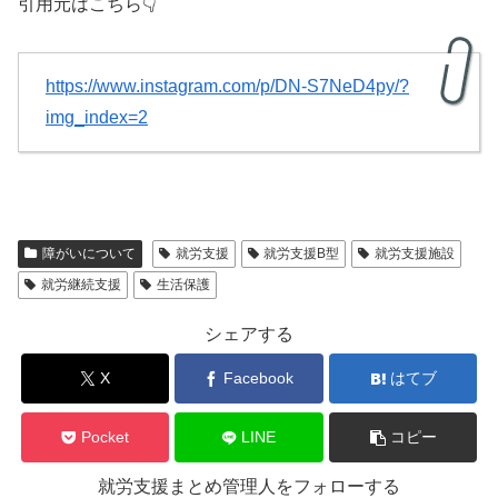
引用元はこちら👇
https://www.instagram.com/p/DN-S7NeD4py/?
img_index=2
障がいについて
就労支援
就労支援B型
就労支援施設
就労継続支援
生活保護
シェアする
X
Facebook
はてブ
Pocket
LINE
コピー
就労支援まとめ管理人をフォローする