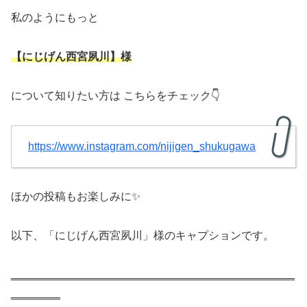
私のようにもっと
【にじげん西宮夙川】様
について知りたい方は こちらをチェック👇
https://www.instagram.com/nijigen_shukugawa
ほかの投稿もお楽しみに✨
以下、「にじげん西宮夙川」様のキャプションです。
‗‗‗‗‗‗‗‗‗‗‗‗‗‗‗‗‗‗‗‗‗‗‗‗‗‗‗‗‗‗‗‗‗‗‗‗‗‗‗‗‗‗‗‗‗‗
‗‗‗‗‗‗‗‗