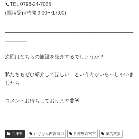
📞TEL 0798‐24-7025
(電話受付時間 9:00〜17:00)
‗‗‗‗‗‗‗‗‗‗‗‗‗‗‗‗‗‗‗‗‗‗‗‗‗‗‗‗‗‗‗‗‗‗‗‗‗‗‗‗‗‗‗‗‗‗
‗‗‗‗‗‗‗‗
次回はどちらの施設を紹介するでしょうか？
私たちもぜひ紹介してほしい！という方がいらっしゃいま
したら
コメントお待ちしております😎🌟
兵庫県
にじげん西宮夙川
兵庫県西宮市
就労支援