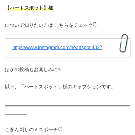
【ハートスポット】様
について知りたい方は こちらをチェック👇
https://www.instagram.com/heartspot.4327
ほかの投稿もお楽しみに✨
以下、「ハートスポット」様のキャプションです。
‗‗‗‗‗‗‗‗‗‗‗‗‗‗‗‗‗‗‗‗‗‗‗‗‗‗‗‗‗‗‗‗‗‗‗‗‗‗‗‗‗‗‗‗‗‗
‗‗‗‗‗‗‗‗
こぎん刺しのミニポーチ♡