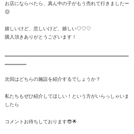
お店にならべたら、真ん中の子がもう売れて行きましたー
😌
嬉しいけど、悲しいけど、嬉しい♡♡♡
購入頂きありがとうございます！
‗‗‗‗‗‗‗‗‗‗‗‗‗‗‗‗‗‗‗‗‗‗‗‗‗‗‗‗‗‗‗‗‗‗‗‗‗‗‗‗‗‗‗‗‗‗
‗‗‗‗‗‗‗‗
次回はどちらの施設を紹介するでしょうか？
私たちもぜひ紹介してほしい！という方がいらっしゃいま
したら
コメントお待ちしております😎🌟