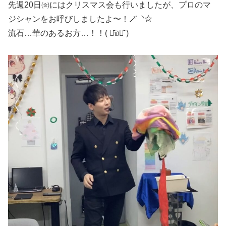
先週20日㈮にはクリスマス会も行いましたが、プロのマ
ジシャンをお呼びしましたよ〜！🪄◝✩
流石…華のあるお方…！！( ⌯᷄௰⌯᷅ )