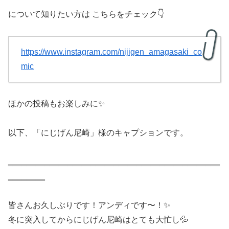
について知りたい方は こちらをチェック👇
https://www.instagram.com/nijigen_amagasaki_co
mic
ほかの投稿もお楽しみに✨
以下、「にじげん尼崎」様のキャプションです。
‗‗‗‗‗‗‗‗‗‗‗‗‗‗‗‗‗‗‗‗‗‗‗‗‗‗‗‗‗‗‗‗‗‗‗‗‗‗‗‗‗‗‗‗‗‗
‗‗‗‗‗‗‗‗
皆さんお久しぶりです！アンディです〜！✨️
冬に突入してからにじげん尼崎はとても大忙し💦