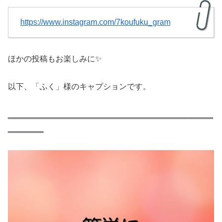
https://www.instagram.com/7koufuku_gram
ほかの投稿もお楽しみに✨
以下、「ふく」様のキャプションです。
‗‗‗‗‗‗‗‗‗‗‗‗‗‗‗‗‗‗‗‗‗‗‗‗‗‗‗‗‗‗‗‗‗‗‗‗‗‗‗‗‗‗‗‗‗‗
‗‗‗‗‗‗‗‗