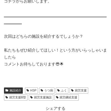
コチラからお願いします。
‗‗‗‗‗‗‗‗‗‗‗‗‗‗‗‗‗‗‗‗‗‗‗‗‗‗‗‗‗‗‗‗‗‗‗‗‗‗‗‗‗‗‗‗‗‗
‗‗‗‗‗‗‗‗
次回はどちらの施設を紹介するでしょうか？
私たちもぜひ紹介してほしい！という方がいらっしゃいま
したら
コメントお待ちしております😎🌟
施設紹介
HSP
うつ病
ふく
就労支援
就労支援B型
就労支援施設
就労継続支援
シェアする