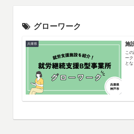
グローワーク
施
兵庫県
この
ーク
とな