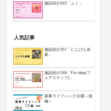
施設紹介922「ふく」
人気記事
施設紹介357「にじげん岩
倉」
施設紹介249「For step(フ
ォアステップ)」
家事ライフハック10選～後
編～