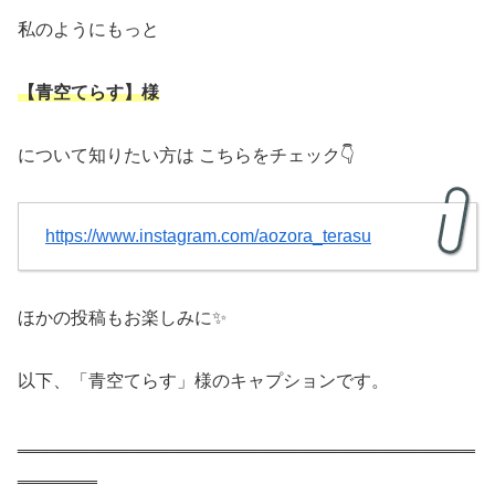
私のようにもっと
【青空てらす】様
について知りたい方は こちらをチェック👇
https://www.instagram.com/aozora_terasu
ほかの投稿もお楽しみに✨
以下、「青空てらす」様のキャプションです。
‗‗‗‗‗‗‗‗‗‗‗‗‗‗‗‗‗‗‗‗‗‗‗‗‗‗‗‗‗‗‗‗‗‗‗‗‗‗‗‗‗‗‗‗‗‗
‗‗‗‗‗‗‗‗