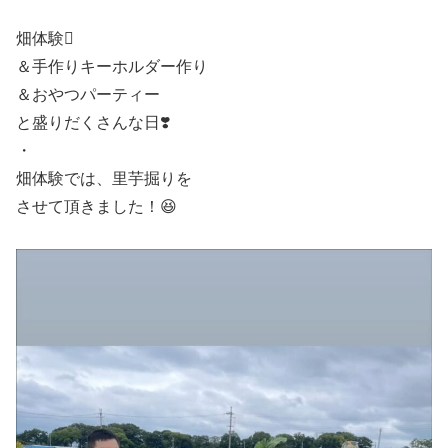
畑体験🪏
＆手作りキーホルダー作り
＆おやつパーティー
と盛りだくさんな日❣️
・
畑体験では、里芋掘りを
させて頂きました！😆