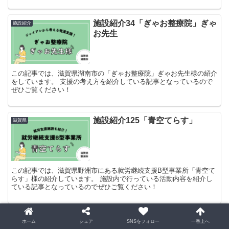
施設紹介34「ぎゃお整療院」ぎゃ
施設紹介
お先生
この記事では、滋賀県湖南市の「ぎゃお整療院」ぎゃお先生様の紹介
をしています。 支援の考え方を紹介している記事となっているので
ぜひご覧ください！
施設紹介125「青空てらす」
滋賀県
この記事では、滋賀県野洲市にある就労継続支援B型事業所「青空て
らす」様の紹介しています。 施設内で行っている活動内容を紹介し
ている記事となっているのでぜひご覧ください！
施設紹介643「青空てらす」
滋賀県
ホーム
シェア
SNSをフォロー
一番上へ