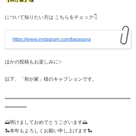
について知りたい方は こちらをチェック👇
https://www.instagram.com/bwagaya
ほかの投稿もお楽しみに✨
以下、「和が家」様のキャプションです。
‗‗‗‗‗‗‗‗‗‗‗‗‗‗‗‗‗‗‗‗‗‗‗‗‗‗‗‗‗‗‗‗‗‗‗‗‗‗‗‗‗‗‗‗‗‗
‗‗‗‗‗‗‗‗
🌅明けましておめでとうございます🌅
🐍本年もよろしくお願い申し上げます🐍