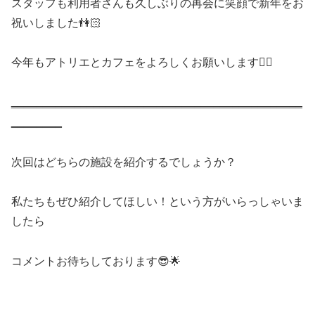
スタッフも利用者さんも久しぶりの再会に笑顔で新年をお
祝いしました👫🏻
今年もアトリエとカフェをよろしくお願いします🙇‍♀️
‗‗‗‗‗‗‗‗‗‗‗‗‗‗‗‗‗‗‗‗‗‗‗‗‗‗‗‗‗‗‗‗‗‗‗‗‗‗‗‗‗‗‗‗‗‗
‗‗‗‗‗‗‗‗
次回はどちらの施設を紹介するでしょうか？
私たちもぜひ紹介してほしい！という方がいらっしゃいま
したら
コメントお待ちしております😎🌟