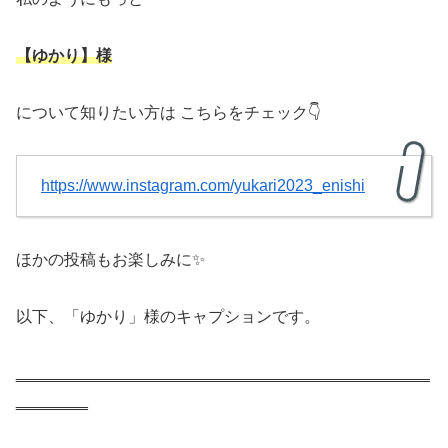
【ゆかり】様
について知りたい方は こちらをチェック👇
https://www.instagram.com/yukari2023_enishi
ほかの投稿もお楽しみに✨
以下、「ゆかり」様のキャプションです。
‗‗‗‗‗‗‗‗‗‗‗‗‗‗‗‗‗‗‗‗‗‗‗‗‗‗‗‗‗‗‗‗‗‗‗‗‗‗‗‗‗‗‗‗‗‗
‗‗‗‗‗‗‗‗