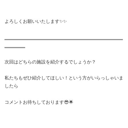
よろしくお願いいたします✨✨
‗‗‗‗‗‗‗‗‗‗‗‗‗‗‗‗‗‗‗‗‗‗‗‗‗‗‗‗‗‗‗‗‗‗‗‗‗‗‗‗‗‗‗‗‗‗
‗‗‗‗‗‗‗‗
次回はどちらの施設を紹介するでしょうか？
私たちもぜひ紹介してほしい！という方がいらっしゃいま
したら
コメントお待ちしております😎🌟