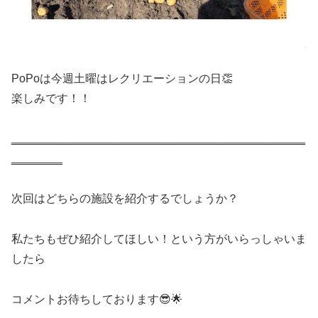
PoPoは今週土曜はレクリエーションの日👏
楽しみです！！
‗‗‗‗‗‗‗‗‗‗‗‗‗‗‗‗‗‗‗‗‗‗‗‗‗‗‗‗‗‗‗‗‗‗‗‗‗‗‗‗‗‗‗‗‗‗
‗‗‗‗‗‗‗‗
次回はどちらの施設を紹介するでしょうか？
私たちもぜひ紹介してほしい！という方がいらっしゃいま
したら
コメントお待ちしております😎🌟