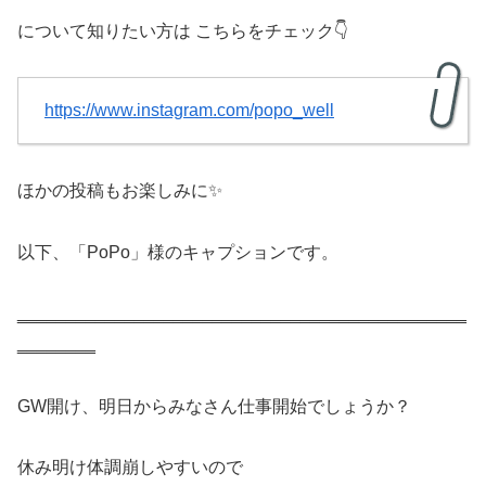
について知りたい方は こちらをチェック👇
https://www.instagram.com/popo_well
ほかの投稿もお楽しみに✨
以下、「PoPo」様のキャプションです。
‗‗‗‗‗‗‗‗‗‗‗‗‗‗‗‗‗‗‗‗‗‗‗‗‗‗‗‗‗‗‗‗‗‗‗‗‗‗‗‗‗‗‗‗‗‗
‗‗‗‗‗‗‗‗
GW開け、明日からみなさん仕事開始でしょうか？
休み明け体調崩しやすいので