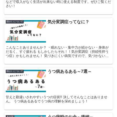
などで収入がなく生活が出来ない時に使える制度です。ぜひご覧くだ
さい！
気分変調症ってなに？
障がいについて
こんなことありませんか？ ・眠れない・集中力が続かない・身体が
だるく、すぐ疲れる もしかしたらそれ！！気分変調症（持続性抑う
つ症）かもしれません！ 気づきにくい病気ですので、気づかないう
ちに症状が出ている可能性も！！ どんな症状なのか確認し...
うつ病あるある～7選～
障がいについて
甘えと勘違いされやすいうつの症状!! 決してそんなことはありませ
ん。 うつ病あるあるでうつ病の理解を深めましょう！
うつ病時のお金～後編～
未分類