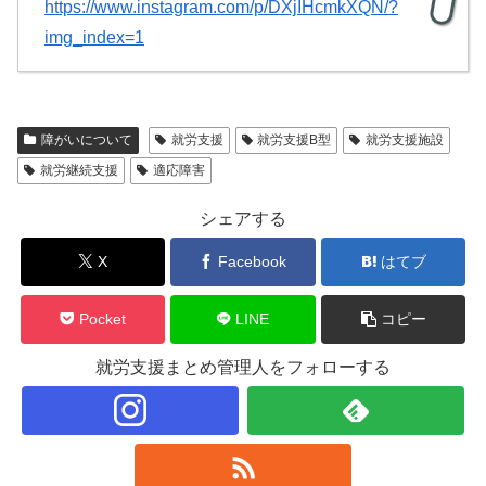
https://www.instagram.com/p/DXjIHcmkXQN/?
img_index=1
障がいについて
就労支援
就労支援B型
就労支援施設
就労継続支援
適応障害
シェアする
X
Facebook
はてブ
Pocket
LINE
コピー
就労支援まとめ管理人をフォローする