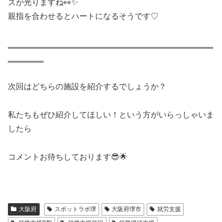
スが光りますね👀✨
親指を合わせるとハートになるそうです♡
‗‗‗‗‗‗‗‗‗‗‗‗‗‗‗‗‗‗‗‗‗‗‗‗‗‗‗‗‗‗‗‗‗‗‗‗‗‗‗‗‗‗‗‗‗‗
‗‗‗‗‗‗‗‗
次回はどちらの施設を紹介するでしょうか？
私たちもぜひ紹介してほしい！という方がいらっしゃいま
したら
コメントお待ちしております😎🌟
大阪府
スポットラボ堺
大阪府堺市
就労支援