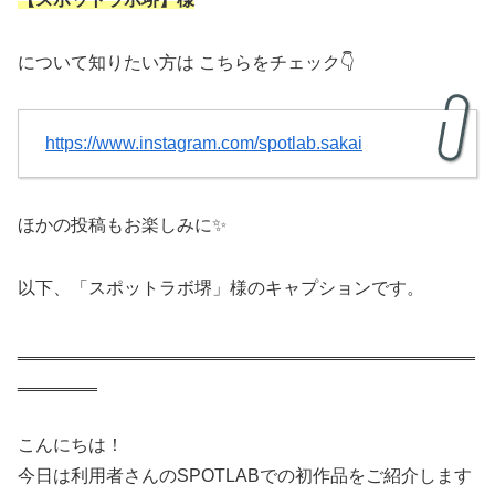
について知りたい方は こちらをチェック👇
https://www.instagram.com/spotlab.sakai
ほかの投稿もお楽しみに✨
以下、「スポットラボ堺」様のキャプションです。
‗‗‗‗‗‗‗‗‗‗‗‗‗‗‗‗‗‗‗‗‗‗‗‗‗‗‗‗‗‗‗‗‗‗‗‗‗‗‗‗‗‗‗‗‗‗
‗‗‗‗‗‗‗‗
こんにちは！
今日は利用者さんのSPOTLABでの初作品をご紹介します