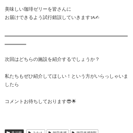
美味しい珈琲ゼリーを皆さんに
お届けできるよう試行錯誤していきますᝰ✍︎
‗‗‗‗‗‗‗‗‗‗‗‗‗‗‗‗‗‗‗‗‗‗‗‗‗‗‗‗‗‗‗‗‗‗‗‗‗‗‗‗‗‗‗‗‗‗
‗‗‗‗‗‗‗‗
次回はどちらの施設を紹介するでしょうか？
私たちもぜひ紹介してほしい！という方がいらっしゃいま
したら
コメントお待ちしております😎🌟
香川県
みなも
就労支援
就労支援B型