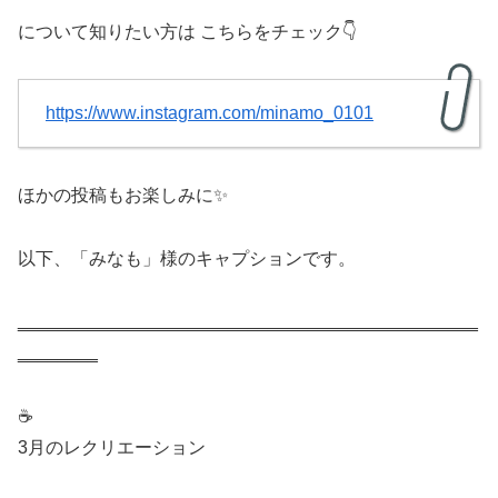
について知りたい方は こちらをチェック👇
https://www.instagram.com/minamo_0101
ほかの投稿もお楽しみに✨
以下、「みなも」様のキャプションです。
‗‗‗‗‗‗‗‗‗‗‗‗‗‗‗‗‗‗‗‗‗‗‗‗‗‗‗‗‗‗‗‗‗‗‗‗‗‗‗‗‗‗‗‗‗‗
‗‗‗‗‗‗‗‗
☕️
3月のレクリエーション