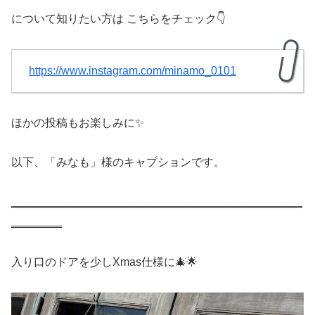
について知りたい方は こちらをチェック👇
https://www.instagram.com/minamo_0101
ほかの投稿もお楽しみに✨
以下、「みなも」様のキャプションです。
‗‗‗‗‗‗‗‗‗‗‗‗‗‗‗‗‗‗‗‗‗‗‗‗‗‗‗‗‗‗‗‗‗‗‗‗‗‗‗‗‗‗‗‗‗‗
‗‗‗‗‗‗‗‗
入り口のドアを少しXmas仕様に🎄🌟