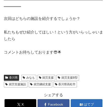
‗‗‗‗‗‗‗‗
次回はどちらの施設を紹介するでしょうか？
私たちもぜひ紹介してほしい！という方がいらっしゃいま
したら
コメントお待ちしております😎🌟
香川県
みなも
就労支援
就労支援B型
就労支援施設
就労継続支援
香川県高松市
シェアする
X
Facebook
はてブ