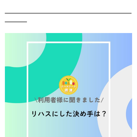
‗‗‗‗‗‗‗‗‗‗‗‗‗‗‗‗‗‗‗‗‗‗‗‗‗‗‗‗‗‗‗‗‗‗‗‗‗‗‗‗‗‗‗‗‗‗
‗‗‗‗‗‗‗‗