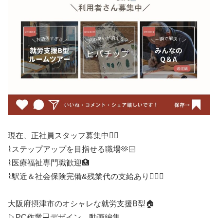
現在、正社員スタッフ募集中🙋‍♀️
⌇ステップアップを目指せる職場🫶🏻
⌇医療福祉専門職歓迎🏥
⌇駅近＆社会保険完備&残業代の支給あり🙆🏻‍♀️
大阪府摂津市のオシャレな就労支援B型🏠
▷PC作業💻デザイン、動画編集