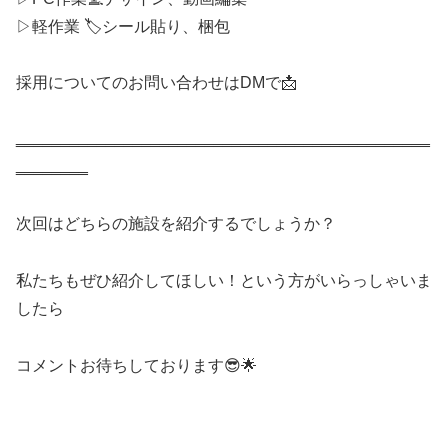
▷軽作業 🏷️シール貼り、梱包
採用についてのお問い合わせはDMで📩
‗‗‗‗‗‗‗‗‗‗‗‗‗‗‗‗‗‗‗‗‗‗‗‗‗‗‗‗‗‗‗‗‗‗‗‗‗‗‗‗‗‗‗‗‗‗
‗‗‗‗‗‗‗‗
次回はどちらの施設を紹介するでしょうか？
私たちもぜひ紹介してほしい！という方がいらっしゃいま
したら
コメントお待ちしております😎🌟