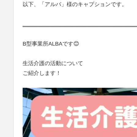
以下、「アルバ」様のキャプションです。
‗‗‗‗‗‗‗‗‗‗‗‗‗‗‗‗‗‗‗‗‗‗‗‗‗‗‗‗‗‗‗‗‗‗‗‗‗
B型事業所ALBAです😊
生活介護の活動について
ご紹介します！