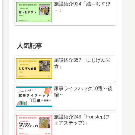
施設紹介924「結～むすび
～」
人気記事
施設紹介357「にじげん岩
倉」
家事ライフハック10選～後
編～
施設紹介249「For step(フ
ォアステップ)」