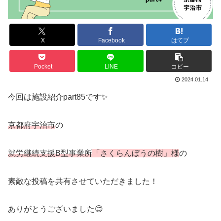
X
Facebook
はてブ
Pocket
LINE
コピー
2024.01.14
今回は施設紹介part85です✨
京都府宇治市
の
就労継続支援B型事業所
「さくらんぼうの樹」様
の
素敵な投稿を共有させていただきました！
ありがとうございました😊