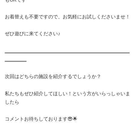
お着替えも不要ですので、お気軽にお試しくださいませ！
ぜひ遊びに来てください♪
‗‗‗‗‗‗‗‗‗‗‗‗‗‗‗‗‗‗‗‗‗‗‗‗‗‗‗‗‗‗‗‗‗‗‗‗‗‗‗‗‗‗‗‗‗‗
‗‗‗‗‗‗‗‗
次回はどちらの施設を紹介するでしょうか？
私たちもぜひ紹介してほしい！という方がいらっしゃいま
したら
コメントお待ちしております😎🌟