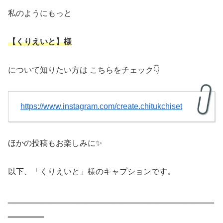
私のようにもっと
【くりえいと】様
について知りたい方は こちらをチェック👇
https://www.instagram.com/create.chitukchiset
ほかの投稿もお楽しみに✨
以下、「くりえいと」様のキャプションです。
‗‗‗‗‗‗‗‗‗‗‗‗‗‗‗‗‗‗‗‗‗‗‗‗‗‗‗‗‗‗‗‗‗‗‗‗‗‗‗‗‗‗‗‗‗‗
‗‗‗‗‗‗‗‗