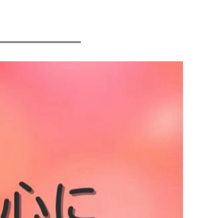
‗‗‗‗‗‗‗‗‗‗‗‗‗‗‗‗‗