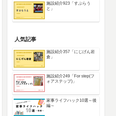
施設紹介923「すぷらう
と」
人気記事
施設紹介357「にじげん岩
倉」
施設紹介249「For step(フ
ォアステップ)」
家事ライフハック10選～後
編～