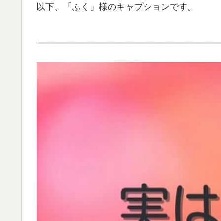
以下、「ふく」様のキャプションです。
‗‗‗‗‗‗‗‗‗‗‗‗‗‗‗‗‗‗‗‗‗‗‗‗‗‗‗‗‗‗‗‗‗‗‗‗‗