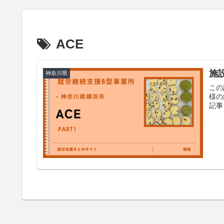
ACE
施設
神奈川県
この
様の
記事