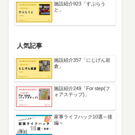
施設紹介923「すぷらう
と」
人気記事
施設紹介357「にじげん岩
倉」
施設紹介249「For step(フ
ォアステップ)」
家事ライフハック10選～後
編～