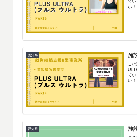
てい
い！
施設
愛知県
この
UL
てい
い！
施設
愛知県