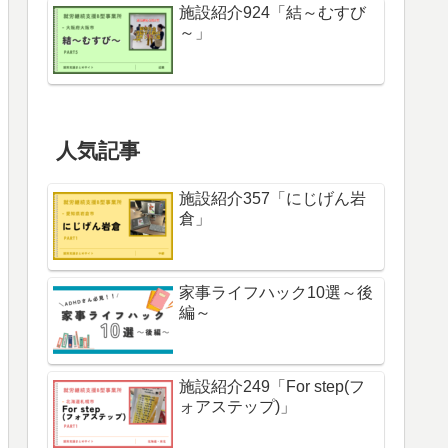
施設紹介924「結～むすび
～」
人気記事
施設紹介357「にじげん岩
倉」
家事ライフハック10選～後
編～
施設紹介249「For step(フ
ォアステップ)」