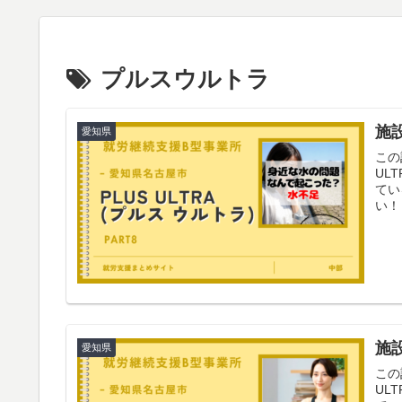
プルスウルトラ
施設
愛知県
この
UL
てい
い！
施設
愛知県
この
UL