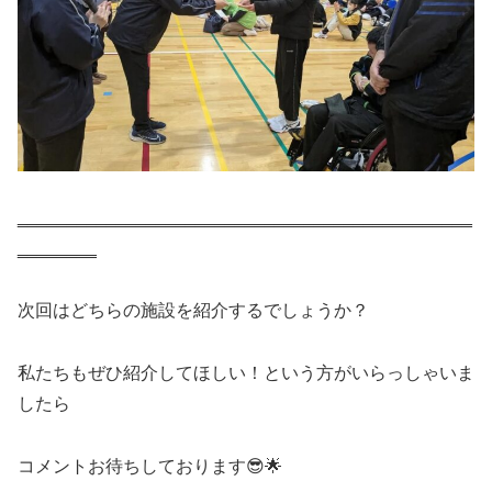
‗‗‗‗‗‗‗‗‗‗‗‗‗‗‗‗‗‗‗‗‗‗‗‗‗‗‗‗‗‗‗‗‗‗‗‗‗‗‗‗‗‗‗‗‗‗
‗‗‗‗‗‗‗‗
次回はどちらの施設を紹介するでしょうか？
私たちもぜひ紹介してほしい！という方がいらっしゃいま
したら
コメントお待ちしております😎🌟