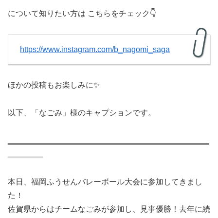
について知りたい方は こちらをチェック👇
https://www.instagram.com/b_nagomi_saga
ほかの投稿もお楽しみに✨
以下、「なごみ」様のキャプションです。
‗‗‗‗‗‗‗‗‗‗‗‗‗‗‗‗‗‗‗‗‗‗‗‗‗‗‗‗‗‗‗‗‗‗‗‗‗‗‗‗‗‗‗‗‗‗
‗‗‗‗‗‗‗‗
本日、福岡ふうせんバレーボール大会に参加してきまし
た！
佐賀県からはチームなごみが参加し、見事優勝！去年に続