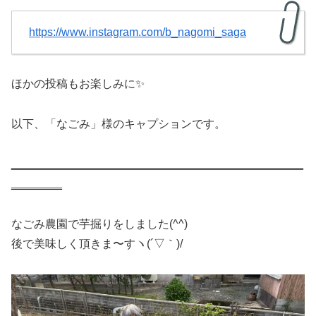
https://www.instagram.com/b_nagomi_saga
ほかの投稿もお楽しみに✨
以下、「なごみ」様のキャプションです。
‗‗‗‗‗‗‗‗‗‗‗‗‗‗‗‗‗‗‗‗‗‗‗‗‗‗‗‗‗‗‗‗‗‗‗‗‗‗‗‗‗‗‗‗‗‗
‗‗‗‗‗‗‗‗
なごみ農園で芋掘りをしました(^^)
後で美味しく頂きま〜すヽ(´▽｀)/