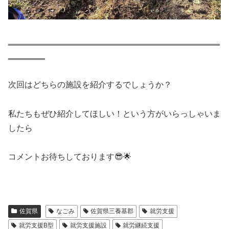
‗‗‗‗‗‗‗‗‗‗‗‗‗‗‗‗‗‗‗‗‗‗‗‗‗‗‗‗‗‗‗‗‗‗‗‗‗‗‗‗‗‗‗‗‗‗
‗‗‗‗‗‗‗‗
次回はどちらの施設を紹介するでしょうか？
私たちもぜひ紹介してほしい！という方がいらっしゃいま
したら
コメントお待ちしております😎🌟
佐賀県
なごみ
佐賀県三養基郡
就労支援
就労支援B型
就労支援施設
就労継続支援