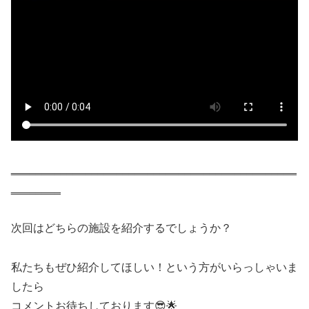
‗‗‗‗‗‗‗‗‗‗‗‗‗‗‗‗‗‗‗‗‗‗‗‗‗‗‗‗‗‗‗‗‗‗‗‗‗‗‗‗‗‗‗‗‗‗
‗‗‗‗‗‗‗‗
次回はどちらの施設を紹介するでしょうか？
私たちもぜひ紹介してほしい！という方がいらっしゃいま
したら
コメントお待ちしております😎🌟