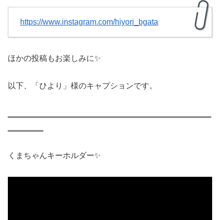
https://www.instagram.com/hiyori_bgata
ほかの投稿もお楽しみに✨
以下、「ひより」様のキャプションです。
‗‗‗‗‗‗‗‗‗‗‗‗‗‗‗‗‗‗‗‗‗‗‗‗‗‗‗‗‗‗‗‗‗‗‗‗‗‗‗‗‗‗‗‗‗‗
‗‗‗‗‗‗‗‗
くまちゃんキーホルダー✨