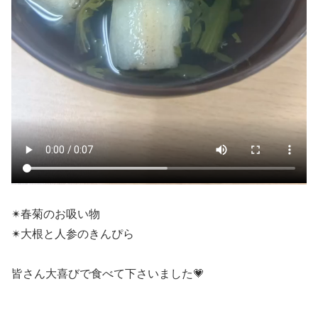
✴︎春菊のお吸い物
✴︎大根と人参のきんぴら
皆さん大喜びで食べて下さいました💗
‗‗‗‗‗‗‗‗‗‗‗‗‗‗‗‗‗‗‗‗‗‗‗‗‗‗‗‗‗‗‗‗‗‗‗‗‗‗‗‗‗‗‗‗‗‗