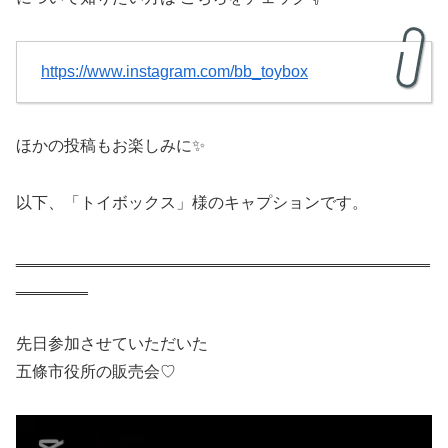
https://www.instagram.com/bb_toybox
ほかの投稿もお楽しみに✨
以下、「トイボックス」様のキャプションです。
‗‗‗‗‗‗‗‗‗‗‗‗‗‗‗‗‗‗‗‗‗‗‗‗‗‗‗‗‗‗‗‗‗‗‗‗‗‗‗‗‗‗‗‗‗‗
‗‗‗‗‗‗‗‗
先日参加させていただいた
五條市役所の販売会♡