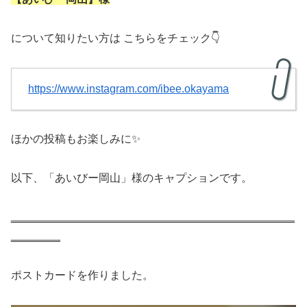
について知りたい方は こちらをチェック👇
https://www.instagram.com/ibee.okayama
ほかの投稿もお楽しみに✨
以下、「あいびー岡山」様のキャプションです。
‗‗‗‗‗‗‗‗‗‗‗‗‗‗‗‗‗‗‗‗‗‗‗‗‗‗‗‗‗‗‗‗‗‗‗‗‗‗‗‗‗‗‗‗‗‗
‗‗‗‗‗‗‗‗
ポストカードを作りました。