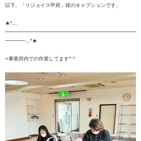
以下、「リジョイス甲府」様のキャプションです。
★*…
━━━━━━━━━━━━━━━━━━━━━━━━━━
━━━━…*★
⭐️事業所内での作業してます^ ^