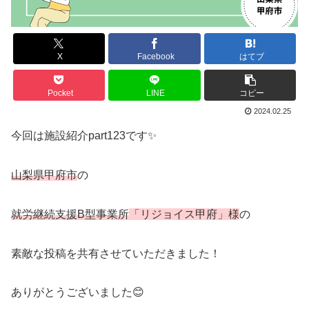
X
Facebook
はてブ
Pocket
LINE
コピー
2024.02.25
今回は施設紹介part123です✨
山梨県甲府市
の
就労継続支援B型事業所
「リジョイス甲府」様
の
素敵な投稿を共有させていただきました！
ありがとうございました😊