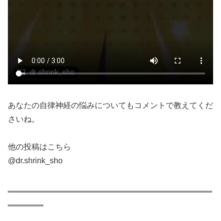
あなたの自律神経の悩みについてもコメントで教えてくだ
さいね。
他の投稿はこちら
@dr.shrink_sho
‗‗‗‗‗‗‗‗‗‗‗‗‗‗‗‗‗‗‗‗‗‗‗‗‗‗‗‗‗‗‗‗‗‗‗‗‗‗‗‗‗‗‗‗‗‗
‗‗‗‗‗‗‗‗