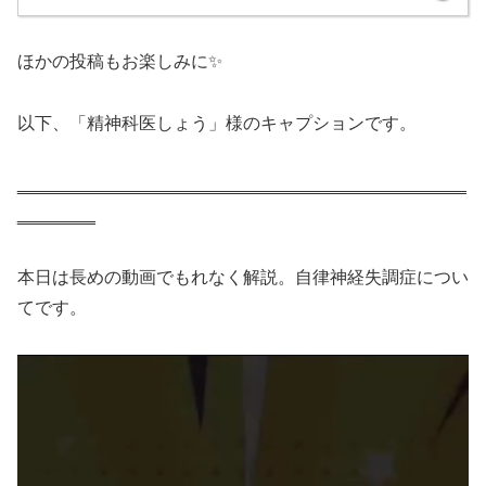
ほかの投稿もお楽しみに✨
以下、「精神科医しょう」様のキャプションです。
‗‗‗‗‗‗‗‗‗‗‗‗‗‗‗‗‗‗‗‗‗‗‗‗‗‗‗‗‗‗‗‗‗‗‗‗‗‗‗‗‗‗‗‗‗‗
‗‗‗‗‗‗‗‗
本日は長めの動画でもれなく解説。自律神経失調症につい
てです。