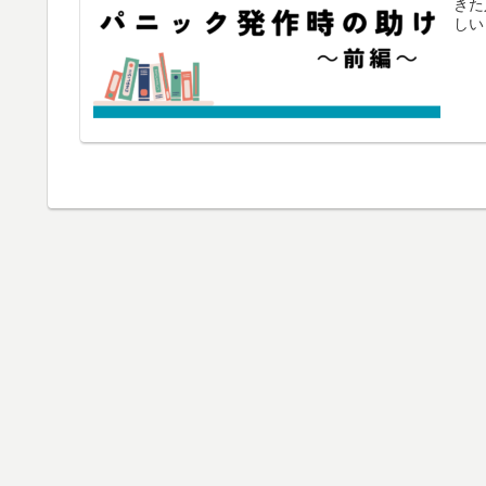
きた
しい