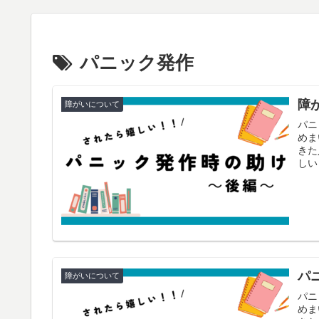
パニック発作
障
障がいについて
パニ
めま
きた
しい
パ
障がいについて
パニ
めま