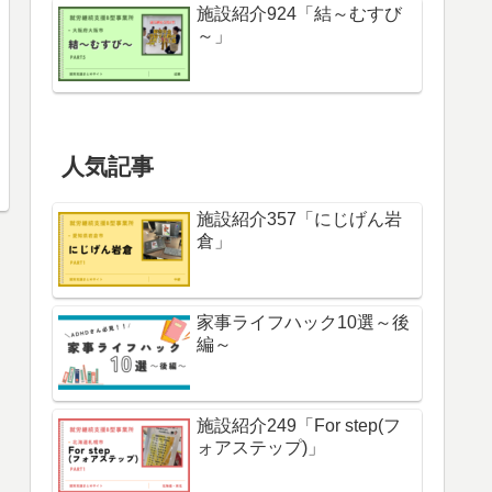
施設紹介924「結～むすび
～」
人気記事
施設紹介357「にじげん岩
倉」
家事ライフハック10選～後
編～
施設紹介249「For step(フ
ォアステップ)」